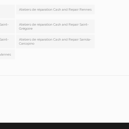
Ateliers de réparation Cash and Repair Rennes
Saint-
Ateliers de réparation Cash and Repair Saint-
Grégoire
Saint-
Ateliers de réparation Cash and Repair Sarrola-
Carcopino
 Vannes