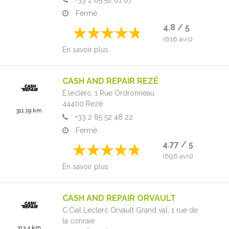
Fermé
4.8 / 5
(616 avis)
En savoir plus
CASH AND REPAIR REZÉ
E.leclerc,
1 Rue Ordronneau
44400
Rezé
311.19 km
+33 2 85 52 48 22
Fermé
4.77 / 5
(696 avis)
En savoir plus
CASH AND REPAIR ORVAULT
C.Cial Leclerc Orvault Grand val,
1 rue de
la conraie
313.4 km