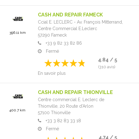
CASH AND REPAIR FAMECK
Ccial E. LECLERC - Av. François Mitterrand,
Centre Commercial E.Leclerc
396.11 km
57290
Fameck
+33 9 82 33 82 86
Fermé
4.84 / 5
(310 avis)
En savoir plus
CASH AND REPAIR THIONVILLE
Centre commercial E. Leclerc de
Thionville,
20 Route d'Arlon
400.7 km
57100
Thionville
+33 3 82 83 33 18
Fermé
4.74 / 5