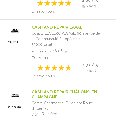
4.88 / 5
(537 avis)
En savoir plus
CASH AND REPAIR LAVAL
Ccial E. LECLERC PEGASE,
60 avenue de
la Communauté Européenne
283.21 km
53000
Laval
+33 2 52 46 06 53
Fermé
4.77 / 5
(131 avis)
En savoir plus
CASH AND REPAIR CHÂLONS-EN-
CHAMPAGNE
Centre Commercial E. Leclerc Route
285.5 km
d'Epernay
51510
Fagnières