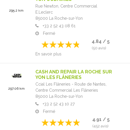
Rue Newton,
Centre Commercial
295.2 km
E.Leclerc
85000
La Roche-sur-Yon
+33 2 52 43 08 61
Fermé
4.84 / 5
(50 avis)
En savoir plus
CASH AND REPAIR LA ROCHE SUR
YON LES FLÂNERIES
Ccial Les Flâneries - Route de Nantes,
297.06 km
Centre Commercial Les Flâneries
85000
La Roche-sur-Yon
+33 2 52 43 10 27
Fermé
4.91 / 5
(452 avis)