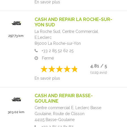
En savoir plus
CASH AND REPAIR LA ROCHE-SUR-
YON SUD
La Roche Sud,
Centre Commercial
297.73 km
E.Leclerc
85000
La Roche-sur-Yon
+33 2 85 52 62 25
Fermé
4.81 / 5
(1119 avis)
En savoir plus
CASH AND REPAIR BASSE-
GOULAINE
Centre commercial E. Leclerc Basse
303.02 km
Goulaine,
Route de Clisson
44115
Basse-Goulaine
+33 2 85 52 81 87