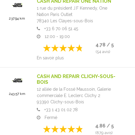
CASH AND REPAIR ONE NATION
1 rue du président J.F Kennedy,
One
Nation Paris Outlet
237.94 km
78340
Les Clayes-sous-Bois
+33 6 70 06 51 45
12:00 - 19:00
4.78 / 5
(54 avis)
En savoir plus
CASH AND REPAIR CLICHY-SOUS-
BOIS
12 allée de la Fossé Maussoin,
Galerie
243.57 km
commerciale E. Leclerc Clichy 2
93390
Clichy-sous-Bois
+33 1 43 01 02 78
Fermé
4.86 / 5
(879 avis)