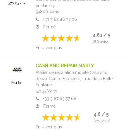
370.63 km
en-Jarnisy
54800
Jarny
+33 3 82 46 37 06
Fermé
4.63 / 5
(86 avis)
En savoir plus
CASH AND REPAIR MARLY
Atelier de réparation mobile Cash and
Repair Centre E.Leclerc,
1 rue de la Belle
379.1 km
Fontaine
57155
Marly
+33 3 87 63 57 68
Fermé
4.6 / 5
(262 avis)
En savoir plus