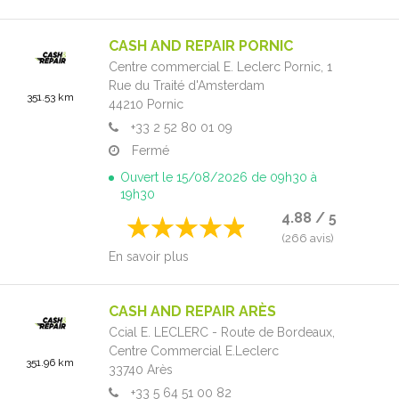
CASH AND REPAIR PORNIC
Centre commercial E. Leclerc Pornic,
1
Rue du Traité d'Amsterdam
351.53 km
44210
Pornic
+33 2 52 80 01 09
Fermé
Ouvert le 15/08/2026 de 09h30 à
19h30
4.88 / 5
(266 avis)
En savoir plus
CASH AND REPAIR ARÈS
Ccial E. LECLERC - Route de Bordeaux,
Centre Commercial E.Leclerc
351.96 km
33740
Arès
+33 5 64 51 00 82