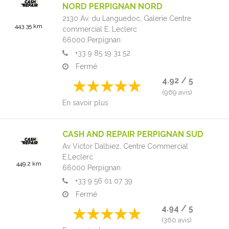
NORD PERPIGNAN NORD
2130 Av. du Languedoc,
Galerie Centre
443.35 km
commercial E. Leclerc
66000
Perpignan
+33 9 85 19 31 52
Fermé
4.92 / 5
(969 avis)
En savoir plus
CASH AND REPAIR PERPIGNAN SUD
Av Victor Dalbiez,
Centre Commercial
E.Leclerc
449.2 km
66000
Perpignan
+33 9 56 01 07 39
Fermé
4.94 / 5
(360 avis)