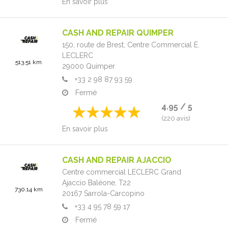
En savoir plus
CASH AND REPAIR QUIMPER
150, route de Brest,
Centre Commercial E.
LECLERC
513.51 km
29000
Quimper
+33 2 98 87 93 59
Fermé
4.95 / 5
(220 avis)
En savoir plus
CASH AND REPAIR AJACCIO
Centre commercial LECLERC Grand
Ajaccio Baléone,
T22
730.14 km
20167
Sarrola-Carcopino
+33 4 95 78 59 17
Fermé