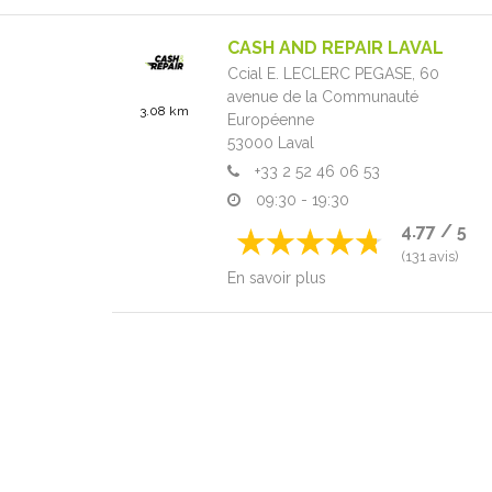
CASH AND REPAIR LAVAL
Ccial E. LECLERC PEGASE,
60
avenue de la Communauté
3.08 km
Européenne
53000
Laval
+33 2 52 46 06 53
09:30 - 19:30
4.77 / 5
(131 avis)
En savoir plus