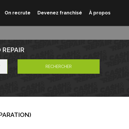
On recrute
Devenez franchisé
À propos
 REPAIR
RECHERCHER
ÉPARATION
)