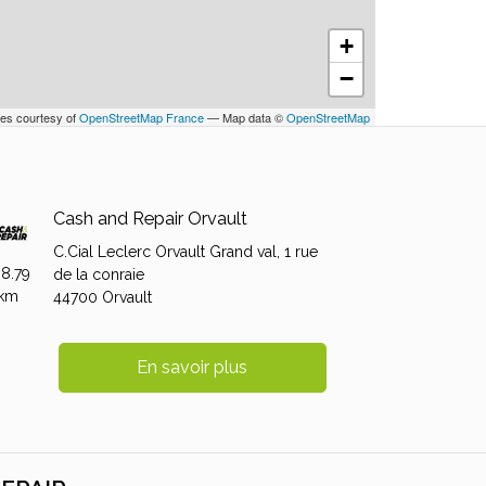
+
−
les courtesy of
OpenStreetMap France
— Map data ©
OpenStreetMap
Cash and Repair Orvault
C.Cial Leclerc Orvault Grand val,
1 rue
08.79
de la conraie
km
44700
Orvault
En savoir plus