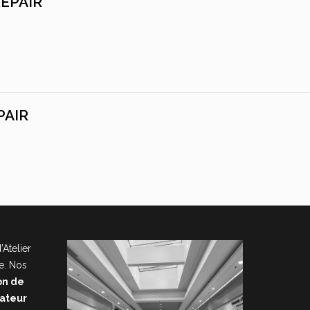
REPAIR
PAIR
’Atelier
e. Nos
on de
nateur