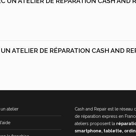
VEC UN ATELIER DE RÉPARATION CASH AND 
C UN ATELIER DE RÉPARATION CASH AND RE
un atelier
Cash and Repair est le réseau d
de réparation express en Franc
d'aide
ateliers proposent la
réparati
smartphone, tablette, ordi