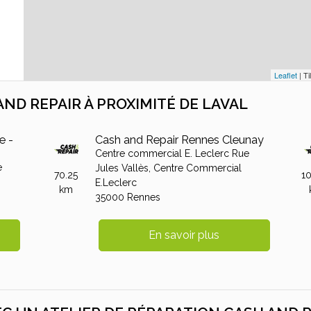
Leaflet
| Ti
ND REPAIR À PROXIMITÉ DE LAVAL
e -
Cash and Repair Rennes Cleunay
Centre commercial E. Leclerc Rue
e
Jules Vallès,
Centre Commercial
70.25
1
E.Leclerc
km
35000
Rennes
En savoir plus