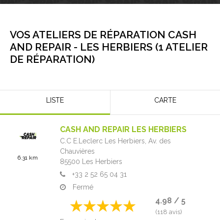
VOS ATELIERS DE RÉPARATION CASH
AND REPAIR -
LES HERBIERS
(
1
ATELIER
DE RÉPARATION
)
LISTE
CARTE
CASH AND REPAIR LES HERBIERS
C.C E.Leclerc Les Herbiers,
Av. des
Chauvières
6.31 km
85500
Les Herbiers
+33 2 52 65 04 31
Fermé
4.98 / 5
(118 avis)