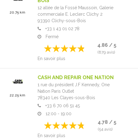
BOIS
12 allée de la Fossé Maussoin,
Galerie
20.75 km
commerciale E. Leclerc Clichy 2
93390
Clichy-sous-Bois
+33 1 43 01 02 78
Fermé
4.86 / 5
(879 avis)
En savoir plus
CASH AND REPAIR ONE NATION
1 rue du président J.F Kennedy,
One
Nation Paris Outlet
22.25 km
78340
Les Clayes-sous-Bois
+33 6 70 06 51 45
12:00 - 19:00
4.78 / 5
(54 avis)
En savoir plus