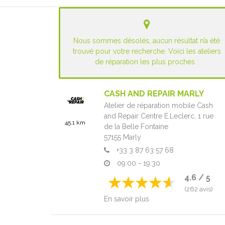
Nous sommes désolés, aucun résultat n’a été
trouvé pour votre recherche. Voici les ateliers
de réparation les plus proches :
CASH AND REPAIR MARLY
Atelier de réparation mobile Cash
and Repair Centre E.Leclerc,
1 rue
45.1 km
de la Belle Fontaine
57155
Marly
+33 3 87 63 57 68
09:00 - 19:30
4.6 / 5
(262 avis)
En savoir plus