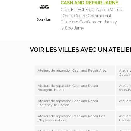
CASH AND REPAIR JARNY
Ccial E. LECLERC, Zac du Val de
l'Orne,
Centre Commercial
60.17 km
E.Leclerc Conflans-en-Jarnisy
54800
Jarny
+33 3 82 46 37 06
09:00 - 19:00
VOIR LES VILLES AVEC UN ATELI
Ouvert du 04/08/2026 au
08/08/2026 de 09h30 à 12h30
et de 13h30 à 18h30
4.63 / 5
Ateliers de réparation Cash and Repair Arès
Atelier
Goulai
(86 avis)
En savoir plus
Ateliers de réparation Cash and Repair
Atelier
Bourgoin-Jallieu
sous-B
Ateliers de réparation Cash and Repair
CASH AND REPAIR FAMECK
Atelier
Fontenay-le-Comte
Ccial E. LECLERC - Av. François
Mitterrand,
Centre Commercial
Ateliers de réparation Cash and Repair Les
Atelier
71.54 km
Clayes-sous-Bois
Herbier
E.Leclerc
57290
Fameck