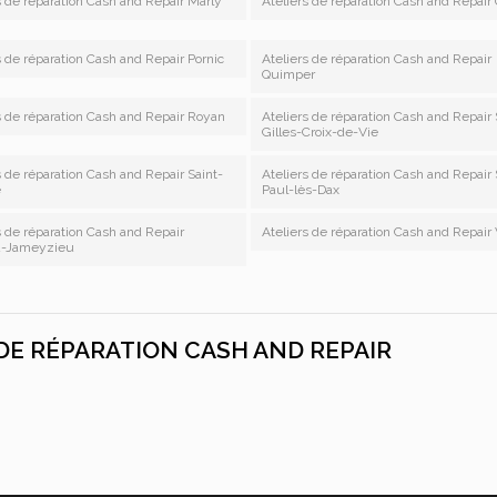
s de réparation Cash and Repair Marly
Ateliers de réparation Cash and Repair 
s de réparation Cash and Repair Pornic
Ateliers de réparation Cash and Repair
Quimper
s de réparation Cash and Repair Royan
Ateliers de réparation Cash and Repair 
Gilles-Croix-de-Vie
s de réparation Cash and Repair Saint-
Ateliers de réparation Cash and Repair 
e
Paul-lès-Dax
s de réparation Cash and Repair
Ateliers de réparation Cash and Repair
u-Jameyzieu
 DE RÉPARATION CASH AND REPAIR