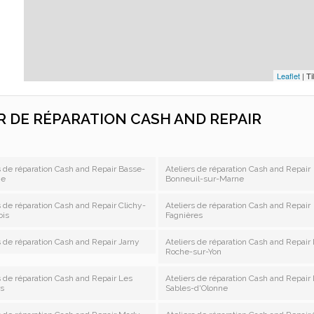
Leaflet
| Ti
ER DE RÉPARATION CASH AND REPAIR
s de réparation Cash and Repair Basse-
Ateliers de réparation Cash and Repair
ne
Bonneuil-sur-Marne
s de réparation Cash and Repair Clichy-
Ateliers de réparation Cash and Repair
ois
Fagnières
s de réparation Cash and Repair Jarny
Ateliers de réparation Cash and Repair
Roche-sur-Yon
s de réparation Cash and Repair Les
Ateliers de réparation Cash and Repair
s
Sables-d'Olonne