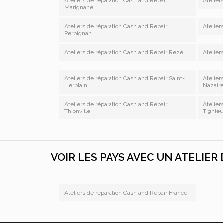
Ateliers de réparation Cash and Repair
Atelier
+33 9 82 33 82 86
Marignane
09:00 - 19:30
Ateliers de réparation Cash and Repair
Atelier
4.84 / 5
Perpignan
(309 avis)
Ateliers de réparation Cash and Repair Rezé
Atelier
En savoir plus
Ateliers de réparation Cash and Repair Saint-
Atelier
Herblain
Nazair
Ateliers de réparation Cash and Repair
Atelier
Thionville
Tignie
VOIR LES PAYS AVEC UN ATELIER
Ateliers de réparation Cash and Repair France