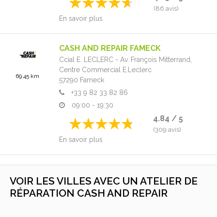
(86 avis)
En savoir plus
CASH AND REPAIR FAMECK
Ccial E. LECLERC - Av. François Mitterrand,
Centre Commercial E.Leclerc
69.45 km
57290
Fameck
+33 9 82 33 82 86
09:00 - 19:30
4.84 / 5
(309 avis)
En savoir plus
VOIR LES VILLES AVEC UN ATELIER DE
RÉPARATION CASH AND REPAIR