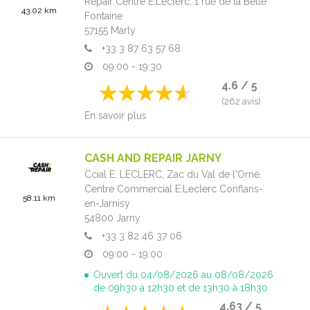
Repair Centre E.Leclerc,
1 rue de la Belle
43.02 km
Fontaine
57155
Marly
+33 3 87 63 57 68
09:00 - 19:30
4.6 / 5
(262 avis)
En savoir plus
CASH AND REPAIR JARNY
Ccial E. LECLERC, Zac du Val de l'Orne,
Centre Commercial E.Leclerc Conflans-
58.11 km
en-Jarnisy
54800
Jarny
+33 3 82 46 37 06
09:00 - 19:00
Ouvert du 04/08/2026 au 08/08/2026
de 09h30 à 12h30 et de 13h30 à 18h30
4.63 / 5