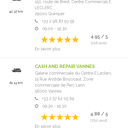
150, route de Brest,
Centre Commercial E.
LECLERC
42.37 km
29000
Quimper
+33 2 98 87 93 59
09:00 - 19:30
4.95 / 5
(218 avis)
En savoir plus
CASH AND REPAIR VANNES
Galerie commerciale du Centre E.Leclerc,
15 Rue Aristide Boucicaut,
Zone
61.14 km
commerciale de Parc Lann
56000
Vannes
+33 2 57 62 05 69
09:30 - 19:30
4.88 / 5
(700 avis)
En savoir plus