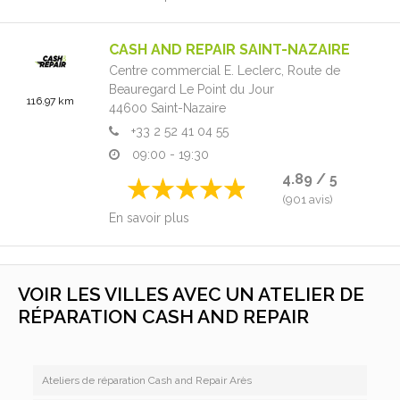
CASH AND REPAIR SAINT-NAZAIRE
Centre commercial E. Leclerc,
Route de
Beauregard Le Point du Jour
116.97 km
44600
Saint-Nazaire
+33 2 52 41 04 55
09:00 - 19:30
4.89 / 5
(901 avis)
En savoir plus
VOIR LES VILLES AVEC UN ATELIER DE
RÉPARATION CASH AND REPAIR
Ateliers de réparation Cash and Repair Arès