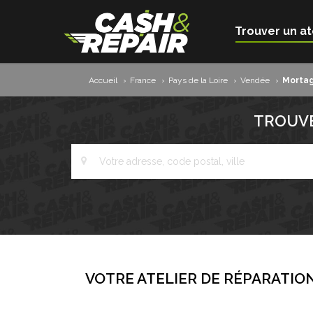
Trouver un at
Accueil
›
France
›
Pays de la Loire
›
Vendée
›
Morta
TROUVE
VOTRE ATELIER DE RÉPARATION