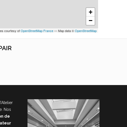
+
−
les courtesy of
OpenStreetMap France
— Map data ©
OpenStreetMap
PAIR
’Atelier
e. Nos
on de
nateur