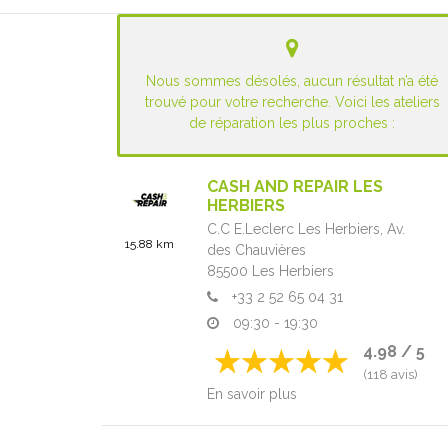
Nous sommes désolés, aucun résultat n’a été
trouvé pour votre recherche. Voici les ateliers
de réparation les plus proches :
CASH AND REPAIR LES
HERBIERS
C.C E.Leclerc Les Herbiers,
Av.
15.88 km
des Chauvières
85500
Les Herbiers
+33 2 52 65 04 31
09:30 - 19:30
4.98 / 5
(118 avis)
En savoir plus