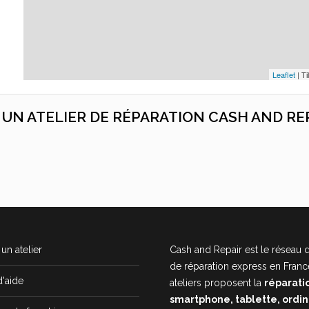
Leaflet
| Ti
C UN ATELIER DE RÉPARATION CASH AND RE
un atelier
Cash and Repair est le réseau d
de réparation express en Franc
d'aide
ateliers proposent la
réparati
smartphone, tablette, ordi