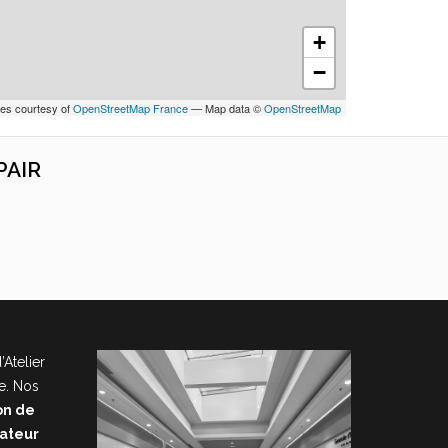
+
−
les courtesy of
OpenStreetMap France
— Map data ©
OpenStreetMap
PAIR
’Atelier
e. Nos
on de
nateur