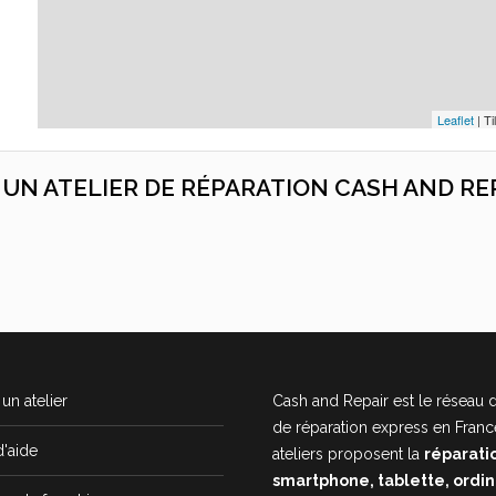
Leaflet
| Ti
C UN ATELIER DE RÉPARATION CASH AND RE
un atelier
Cash and Repair est le réseau d
de réparation express en Franc
d'aide
ateliers proposent la
réparati
smartphone, tablette, ordi