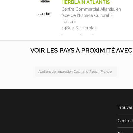
HERBLAIN ATLANTIS
Centre Commercial Atlantis,
en
27.17 km
face de l'Espace Culturel E.
Leclerc
44800
St.-Herblain
+33 2 85 52 87 99
09:30 - 20:00
VOIR LES PAYS À PROXIMITÉ AVE
4.61 / 5
(955 avis)
En savoir plus
Ateliers de réparation Cash and Repair France
CASH AND REPAIR REZÉ
E.leclerc,
1 Rue Ordronneau
44400
Rezé
31.43 km
+33 2 85 52 48 22
Trouver 
09:30 - 20:00
4.77 / 5
Centre 
(696 avis)
En savoir plus