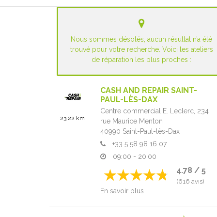
Nous sommes désolés, aucun résultat n’a été
trouvé pour votre recherche. Voici les ateliers
de réparation les plus proches :
CASH AND REPAIR SAINT-
PAUL-LÈS-DAX
Centre commercial E. Leclerc,
234
23.22 km
rue Maurice Menton
40990
Saint-Paul-lès-Dax
+33 5 58 98 16 07
09:00 - 20:00
4.78 / 5
(616 avis)
En savoir plus