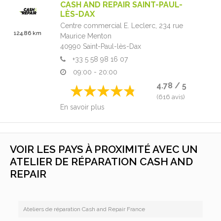
CASH AND REPAIR SAINT-PAUL-
LÈS-DAX
Centre commercial E. Leclerc,
234 rue
124.86 km
Maurice Menton
40990
Saint-Paul-lès-Dax
+33 5 58 98 16 07
09:00 - 20:00
4.78 / 5
(616 avis)
En savoir plus
VOIR LES PAYS À PROXIMITÉ AVEC UN
ATELIER DE RÉPARATION CASH AND
REPAIR
Ateliers de réparation Cash and Repair France