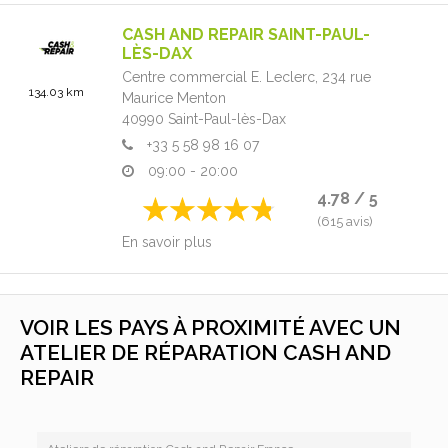
CASH AND REPAIR SAINT-PAUL-
LÈS-DAX
Centre commercial E. Leclerc,
234 rue
134.03 km
Maurice Menton
40990
Saint-Paul-lès-Dax
+33 5 58 98 16 07
09:00 - 20:00
4.78 / 5
(615 avis)
En savoir plus
VOIR LES PAYS À PROXIMITÉ AVEC UN
ATELIER DE RÉPARATION CASH AND
REPAIR