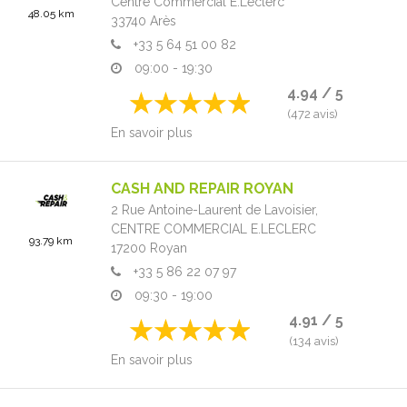
Centre Commercial E.Leclerc
48.05 km
33740
Arès
+33 5 64 51 00 82
09:00 - 19:30
4.94 / 5
(472 avis)
En savoir plus
CASH AND REPAIR ROYAN
2 Rue Antoine-Laurent de Lavoisier,
CENTRE COMMERCIAL E.LECLERC
93.79 km
17200
Royan
+33 5 86 22 07 97
09:30 - 19:00
4.91 / 5
(134 avis)
En savoir plus