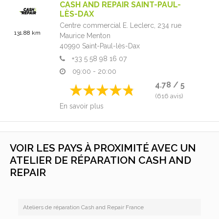
CASH AND REPAIR SAINT-PAUL-
LÈS-DAX
Centre commercial E. Leclerc,
234 rue
131.88 km
Maurice Menton
40990
Saint-Paul-lès-Dax
+33 5 58 98 16 07
09:00 - 20:00
4.78 / 5
(616 avis)
En savoir plus
VOIR LES PAYS À PROXIMITÉ AVEC UN
ATELIER DE RÉPARATION CASH AND
REPAIR
Ateliers de réparation Cash and Repair France