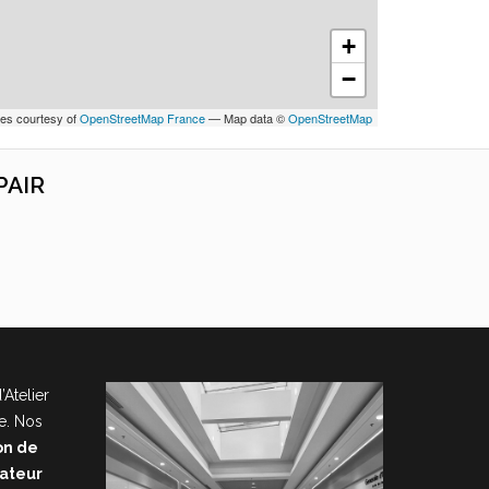
+
−
les courtesy of
OpenStreetMap France
— Map data ©
OpenStreetMap
PAIR
’Atelier
e. Nos
on de
nateur