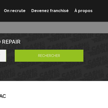
On recrute
Devenez franchisé
À propos
 REPAIR
RECHERCHER
AC