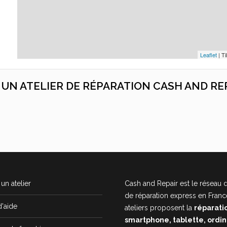
Leaflet
| Ti
C UN ATELIER DE RÉPARATION CASH AND RE
un atelier
Cash and Repair est le réseau d
de réparation express en Franc
d'aide
ateliers proposent la
réparati
smartphone, tablette, ordi