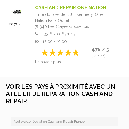
CASH AND REPAIR ONE NATION
1 rue du président J.F Kennedy,
One
Nation Paris Outlet
26.72 km
78340
Les Clayes-sous-Bois
+33 6 70 06 51 45
12:00 - 19:00
4.78 / 5
(54 avis)
En savoir plus
VOIR LES PAYS À PROXIMITÉ AVEC UN
ATELIER DE RÉPARATION CASH AND
REPAIR
Ateliers de réparation Cash and Repair France