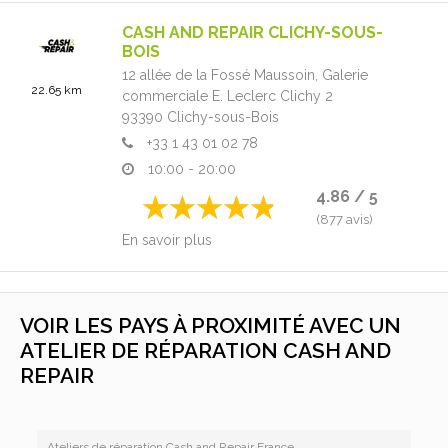
CASH AND REPAIR CLICHY-SOUS-
BOIS
12 allée de la Fossé Maussoin,
Galerie
22.65 km
commerciale E. Leclerc Clichy 2
93390
Clichy-sous-Bois
+33 1 43 01 02 78
10:00 - 20:00
4.86 / 5
(877 avis)
En savoir plus
VOIR LES PAYS À PROXIMITÉ AVEC UN
ATELIER DE RÉPARATION CASH AND
REPAIR
Ateliers de réparation Cash and Repair France