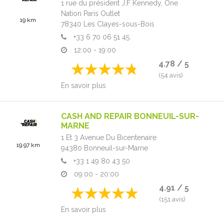
1 rue du président J.F Kennedy,
One
Nation Paris Outlet
19 km
78340
Les Clayes-sous-Bois
+33 6 70 06 51 45
12:00 - 19:00
4.78 / 5
(54 avis)
En savoir plus
CASH AND REPAIR BONNEUIL-SUR-
MARNE
1 Et 3 Avenue Du Bicentenaire
19.97 km
94380
Bonneuil-sur-Marne
+33 1 49 80 43 50
09:00 - 20:00
4.91 / 5
(151 avis)
En savoir plus