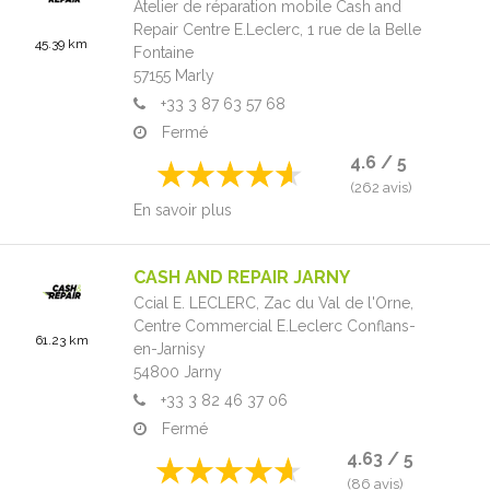
Atelier de réparation mobile Cash and
Repair Centre E.Leclerc,
1 rue de la Belle
45.39 km
Fontaine
57155
Marly
+33 3 87 63 57 68
Fermé
4.6 / 5
(262 avis)
En savoir plus
CASH AND REPAIR JARNY
Ccial E. LECLERC, Zac du Val de l'Orne,
Centre Commercial E.Leclerc Conflans-
61.23 km
en-Jarnisy
54800
Jarny
+33 3 82 46 37 06
Fermé
4.63 / 5
(86 avis)