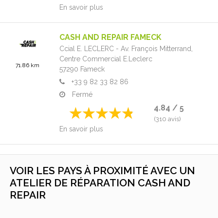
En savoir plus
CASH AND REPAIR FAMECK
Ccial E. LECLERC - Av. François Mitterrand,
Centre Commercial E.Leclerc
71.86 km
57290
Fameck
+33 9 82 33 82 86
Fermé
4.84 / 5
(310 avis)
En savoir plus
VOIR LES PAYS À PROXIMITÉ AVEC UN
ATELIER DE RÉPARATION CASH AND
REPAIR