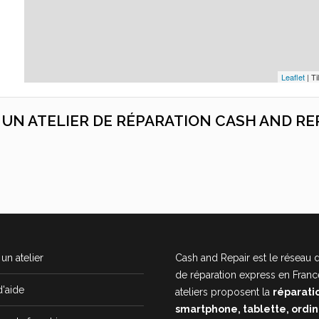
Leaflet
| Ti
C UN ATELIER DE RÉPARATION CASH AND RE
un atelier
Cash and Repair est le réseau d
de réparation express en Franc
d'aide
ateliers proposent la
réparati
smartphone, tablette, ordi