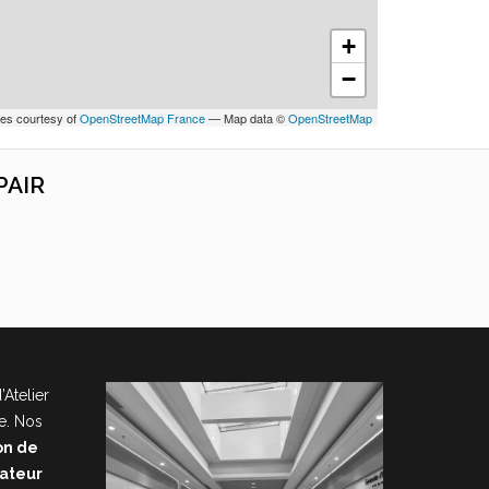
+
−
les courtesy of
OpenStreetMap France
— Map data ©
OpenStreetMap
PAIR
’Atelier
e. Nos
on de
nateur