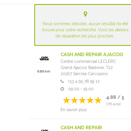
Nous sommes désolés, aucun résultat n’a été
trouvé pour votre recherche. Voici les ateliers
de réparation les plus proches :
CASH AND REPAIR AJACCIO
Centre commercial LECLERC
Grand Ajaccio Baléone,
T22
6.86 km
20167
Sarrola-Carcopino
+33 4 95 78 59 17
09:00 - 19:00
4.88 / 5
(78 avis)
En savoir plus
CASH AND REPAIR