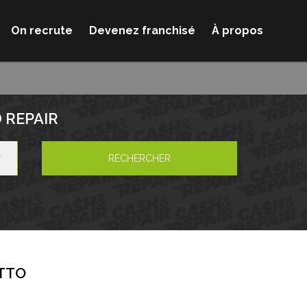
On recrute
Devenez franchisé
À propos
 REPAIR
RECHERCHER
TTO