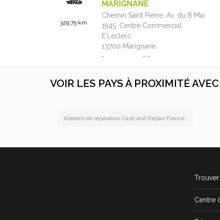
MARIGNANE
Chemin Saint Pierre, Av. du 8 Mai
329.75 km
1945,
Centre Commercial
E.Leclerc
13700
Marignane
+33 4 42 88 11 20
09:00 - 19:00
VOIR LES PAYS À PROXIMITÉ AVE
4.81 / 5
(310 avis)
En savoir plus
Ateliers de réparation Cash and Repair France
CASH AND REPAIR
BOURGOIN-JALLIEU
15 Avenue Henri Barbusse,
487.23 km
CENTRE COMMERCIAL LECLERC
Trouver 
38300
Bourgoin-Jallieu
+33 4 74 19 05 60
Centre 
09:00 - 19:45
En savoir plus