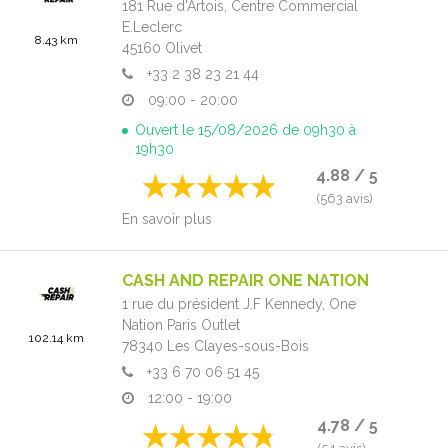
181 Rue d'Artois,
Centre Commercial
E.Leclerc
8.43 km
45160
Olivet
+33 2 38 23 21 44
09:00 - 20:00
Ouvert le 15/08/2026 de 09h30 à
19h30
4.88 / 5
(563 avis)
En savoir plus
CASH AND REPAIR ONE NATION
1 rue du président J.F Kennedy,
One
Nation Paris Outlet
102.14 km
78340
Les Clayes-sous-Bois
+33 6 70 06 51 45
12:00 - 19:00
4.78 / 5