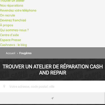
Trouver un atelier
Nos réparations
Revendez votre téléphone
On recrute
Devenez franchisé
À propos
Qui sommes-nous ?
Centre d’aide
Espace Presse
Cashnews : le blog
Accueil
›
Fougères
TROUVER UN ATELIER DE RÉPARATION CASH
AND REPAIR