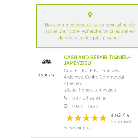
Nous sommes désolés, aucun résultat n’a été
trouvé pour votre recherche. Voici les ateliers
de réparation les plus proches :
CASH AND REPAIR TIGNIEU-
JAMEYZIEU
Ccial E. LECLERC - Rue des
20.81 km
Ardennes,
Centre Commercial
E.Leclerc
38230
Tignieu-Jameyzieu
+33 4 28 29 24 39
09:00 - 19:30
4.93 / 5
(1000 avis)
En savoir plus