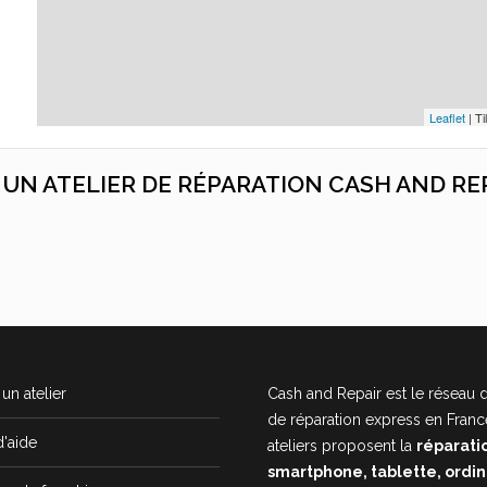
Leaflet
| Ti
C UN ATELIER DE RÉPARATION CASH AND RE
un atelier
Cash and Repair est le réseau d
de réparation express en Franc
d'aide
ateliers proposent la
réparati
smartphone, tablette, ordi