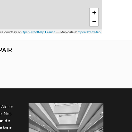
+
−
les courtesy of
OpenStreetMap France
— Map data ©
OpenStreetMap
PAIR
’Atelier
e. Nos
on de
nateur