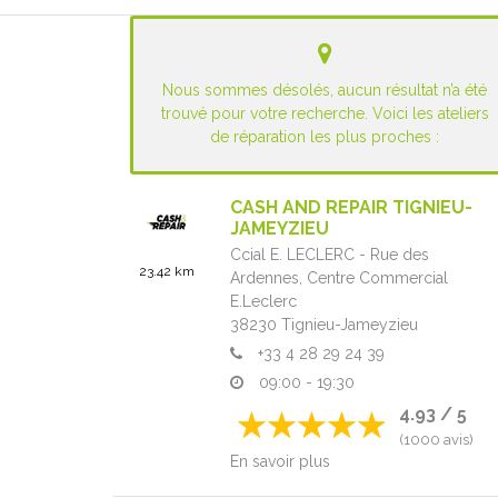
Nous sommes désolés, aucun résultat n’a été
trouvé pour votre recherche. Voici les ateliers
de réparation les plus proches :
CASH AND REPAIR TIGNIEU-
JAMEYZIEU
Ccial E. LECLERC - Rue des
23.42 km
Ardennes,
Centre Commercial
E.Leclerc
38230
Tignieu-Jameyzieu
+33 4 28 29 24 39
09:00 - 19:30
4.93 / 5
(1000 avis)
En savoir plus