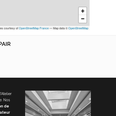
+
−
les courtesy of
OpenStreetMap France
— Map data ©
OpenStreetMap
PAIR
’Atelier
e. Nos
on de
nateur