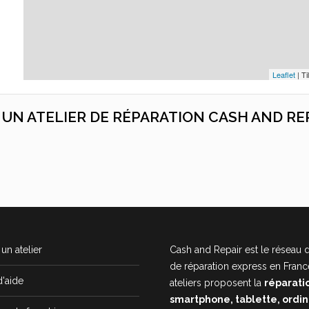
Leaflet
| Ti
C UN ATELIER DE RÉPARATION CASH AND RE
un atelier
Cash and Repair est le réseau d
de réparation express en Franc
d'aide
ateliers proposent la
réparati
smartphone, tablette, ordi