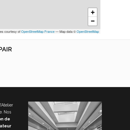
+
−
les courtesy of
OpenStreetMap France
— Map data ©
OpenStreetMap
PAIR
’Atelier
e. Nos
on de
nateur