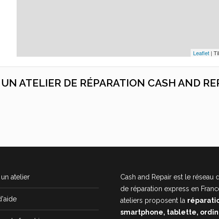
Leaflet
| Ti
C UN ATELIER DE RÉPARATION CASH AND RE
un atelier
Cash and Repair est le réseau d
de réparation express en Franc
d'aide
ateliers proposent la
réparati
smartphone, tablette, ordi