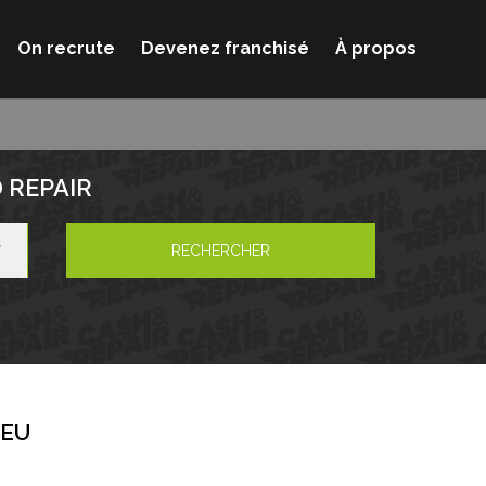
On recrute
Devenez franchisé
À propos
 REPAIR
RECHERCHER
IEU