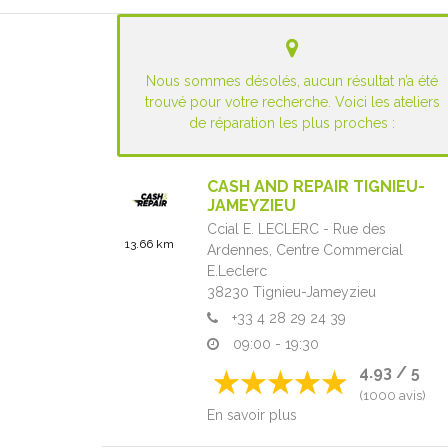
Nous sommes désolés, aucun résultat n’a été
trouvé pour votre recherche. Voici les ateliers
de réparation les plus proches :
CASH AND REPAIR TIGNIEU-
JAMEYZIEU
Ccial E. LECLERC - Rue des
13.66 km
Ardennes,
Centre Commercial
E.Leclerc
38230
Tignieu-Jameyzieu
+33 4 28 29 24 39
09:00 - 19:30
4.93 / 5
(1000 avis)
En savoir plus