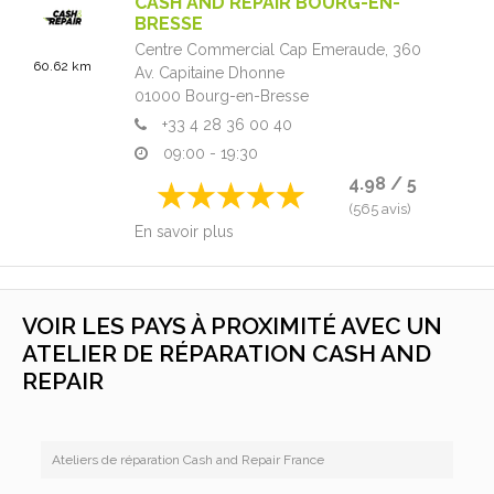
CASH AND REPAIR BOURG-EN-
BRESSE
Centre Commercial Cap Emeraude, 360
60.62 km
Av. Capitaine Dhonne
01000
Bourg-en-Bresse
+33 4 28 36 00 40
09:00 - 19:30
4.98 / 5
(565 avis)
En savoir plus
VOIR LES PAYS À PROXIMITÉ AVEC UN
ATELIER DE RÉPARATION CASH AND
REPAIR
Ateliers de réparation Cash and Repair France